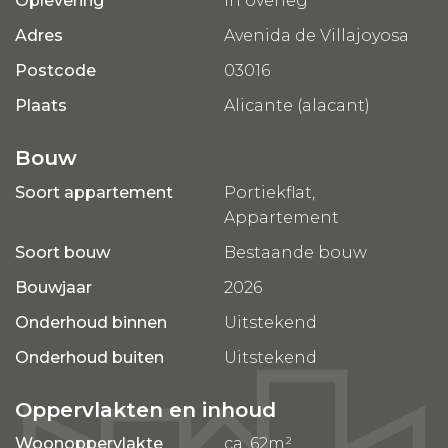
Oplevering
In overleg
Middellandse Zee. Vanuit uw woning kunt u via
een natuurpad naar het strand lopen.
Adres
Avenida de Villajoyosa
Postcode
03016
De woningen zijn voorzien van een
ondergrondse parkeergarage.
Plaats
Alicante (alacant)
KENMERKEN
Bouw
* direct aan zee
Soort appartement
Portiekflat,
* airco
Appartement
* keukenapparatuur
*vloerverwarming in de badkamers
Soort bouw
Bestaande bouw
*rolluiken elektrisch
Bouwjaar
2026
*zwembad gemeenschappelijk begane grond
* zwembad gemeenschappelijk op solarium
Onderhoud binnen
Uitstekend
* sauna
Onderhoud buiten
Uitstekend
* jacuzzi
* gym
Oppervlakten en inhoud
* camerabeveiliging
* garage
Woonoppervlakte
ca. 62m²