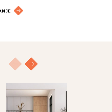
INLOGGEN VVE
ANJE
aantal reacties hebben
 zoekopdracht, waarbij je
 te verdienen of een
orgvuldigheid samengesteld.
d of onjuistheid, dan wel
nnen geen rechten worden
e huur en de totale huur