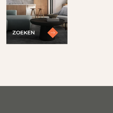
ndere kredietwaardigheid
ZOEKEN