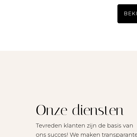
- Vervolgens houden we nog maximaal 20 kandidaten in portefeuille, evenee
BEK
- De overige kandidat
- Kandidaten kunnen zich
- Als inkomenseis d
- We aanvaarden geen enk
Onze diensten
- Alle opgegeven maten 
Tevreden klanten zijn de basis van
- Lees de brochure zorg
ons succes! We maken transparant