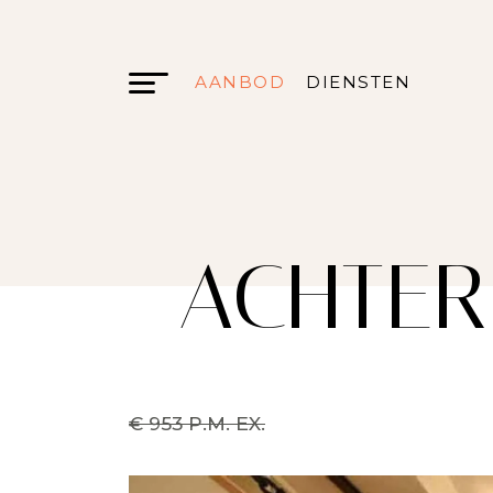
AANBOD
DIENSTEN
ACHTER
€ 953 P.M. EX.