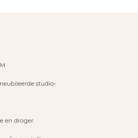
UM
emeubileerde studio-
e en droger.