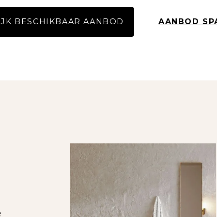
een bezichtiging op volgorde van reactie.
ns op volgorde van
IJK BESCHIKBAAR AANBOD
AANBOD SP
reactie.
en ontvangen een bericht dat we het maximale 
bereikt.
 kosteloos inschrijven op onze website voor een
een mail krijgt met ons nieuwste aanbod.
ien je minimaal drie (3) keer de maandhuur bruto
borgsteller te hebben die hieraan voldoet.
- De informatie op onze website is met de nodige z
ele aansprakelijkheid voor enige onvolledighei
de gevolgen daarvan.
en oppervlakten zijn indicatief en hieraan ku
ontleend.
vuldig door, met name ook de uitsplitsing van d
e