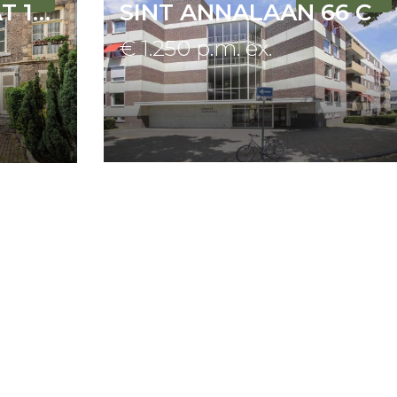
SINT JACOBSTRAAT 14 A01
SINT ANNALAAN 66 C
€ 1.250 p.m. ex.
Aanbod
Diensten
Services & Onderhoud
- We nodigen, afhankelij