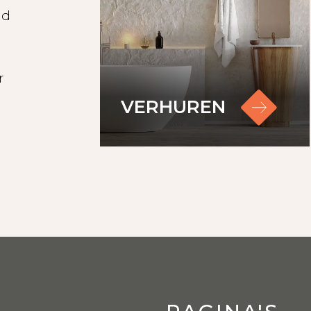
per maand.
id
ers worden uitgebreide gescreend uit op onder a
en inkomstentoets.
r
VERHUREN