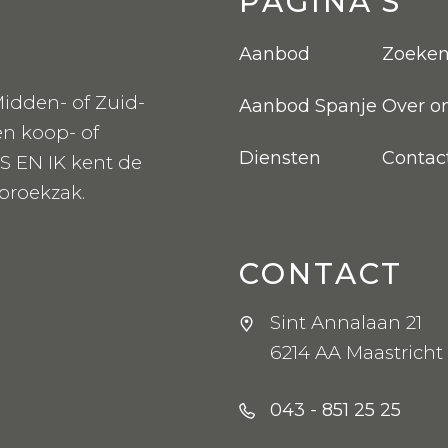
PAGINA'S
Aanbod
Zoeke
idden- of Zuid-
Aanbod Spanje
Over o
en koop- of
Diensten
Contac
S EN IK kent de
 broekzak.
CONTACT
Sint Annalaan 21
6214 AA Maastricht
043 - 851 25 25