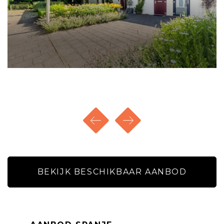
vertoeven.
BIJZONDERHEDEN
- Het appartement is voorzien van dubbele
beglazing in houten kozijnen, dak- en
muurisolatie.
- Privé berging en privé parkeerplaats
(afgesloten binnenterrein) op de begane grond.
- Energielabel B.
- CV-ketel intergas KK HRE 28/24 combiketel
bouwjaar 2020. Dit betreft een huurcontract voor
€ 36,52 per maand.
- VvE bijdrage € 125,- per maand.
BEKIJK BESCHIKBAAR AANBOD
Schriftelijkheidsvereiste: Ter bescherming van de
belangen van zowel koper als verkoper, wordt
uitdrukkelijk gesteld dat een koopovereenkomst