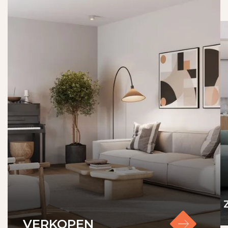
Bouwkundige keuring: Koper is te allen tijde
gerechtigd voor eigen rekening een
bouwkundige keuring te laten verrichten dan
wel andere adviseurs te raadplegen teneinde een
goed inzicht te verkrijgen over de staat van
onderhoud.
Opkoopbescherming: Sinds 1 oktober 2022 geldt
in de gemeente Maastricht een
opkoopbescherming van woningen tot 402.000
euro (prijspeil 2025).
VERKOPEN