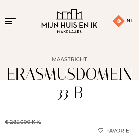
NL
MAASTRICHT
ERASMUSDOMEIN
33 B
€ 285.000 K.K.
FAVORIET