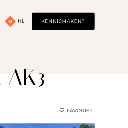
NL
KENNISMAKEN?
 AK3
FAVORIET