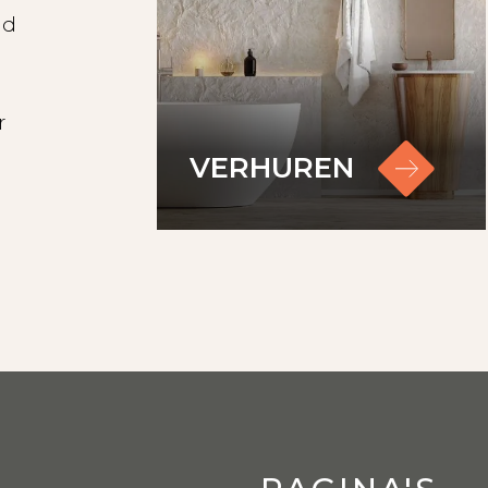
id
r
VERHUREN