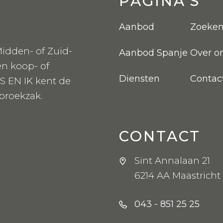
PAGINA'S
Aanbod
Zoeke
idden- of Zuid-
Aanbod Spanje
Over o
en koop- of
Diensten
Contac
S EN IK kent de
 broekzak.
CONTACT
Sint Annalaan 21
6214 AA Maastricht
043 - 851 25 25