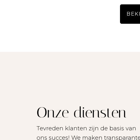
- Als inkomenseis d
BEK
- We aanvaarden geen enk
- Alle opgegeven maten 
- Lees de brochure zorg
- Alle potentiële huurd
Onze diensten
Tevreden klanten zijn de basis van
ons succes! We maken transparant