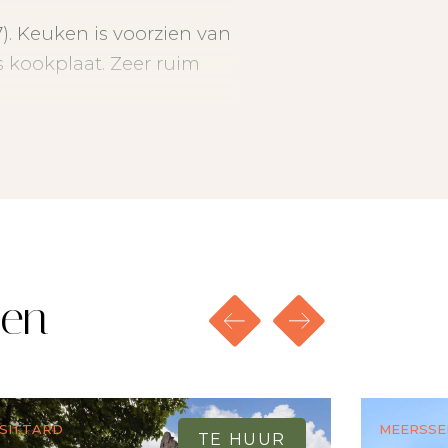
). Keuken is voorzien van
s kookplaat. Zeer ruim
p tuinniveau. Ook hier
uin. Verder een moderne
eze verdieping.
gen
id om fiets te stallen;
Sittard
Meersse
TE HUUR