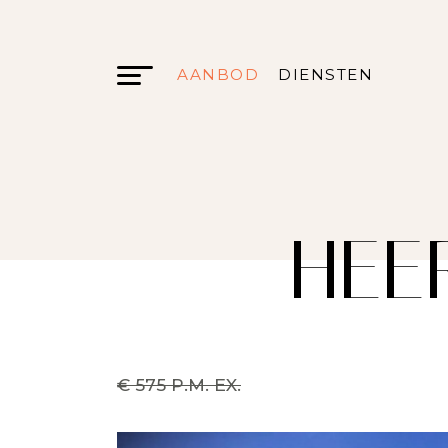
AANBOD
DIENSTEN
HEE
€ 575 P.M. EX.