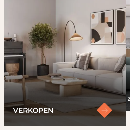
boiler of zonnepanelen), dan dienen deze door
de koper te worden overgenomen.
Ontbinding: De termijn die wordt opgenomen
voor eventuele ontbindende voorwaarden is in
de regel 4 tot 6 weken na het sluiten van de
koopovereenkomst
Waarborgsom of bankgarantie: De
waarborgsom bedraagt 10% van de koopsom. De
koper dient deze 7 dagen ná het vervallen van de
ontbindende voorwaarden bij de desbetreffende
notaris te deponeren.
Bouwkundige keuring: Koper is te allen tijde
gerechtigd voor eigen rekening een
VERKOPEN
bouwkundige keuring te laten verrichten dan
wel andere adviseurs te raadplegen teneinde een
goed inzicht te verkrijgen over de staat van