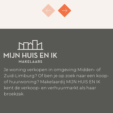
onderhoud.
Opkoopbescherming: Sinds 1 oktober 2022 geldt
in de gemeente Maastricht een
opkoopbescherming van woningen tot 402.000
euro (prijspeil 2025).
Je woning verkopen in omgeving Midden- of
Zuid-Limburg? Of ben je op zoek naar een koop-
of huurwoning? Makelaardij MIJN HUIS EN IK
kent de verkoop- en verhuurmarkt als haar
broekzak.