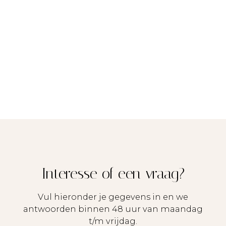
wel andere adviseurs te raadplegen teneinde een
goed inzicht te verkrijgen over de staat van
onderhoud.
Opkoopbescherming: in heel Maastricht geldt
sinds 1 oktober 2022 een opkoopbescherming
Aanbod
onder een bepaald aankoopbedrag
Diensten
Services & Onderhoud
Over ons
Interesse of een vraag?
Contact
Vul hieronder je gegevens in en we
antwoorden binnen 48 uur van maandag
t/m vrijdag.