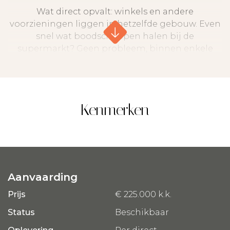
Wat direct opvalt: winkels en andere
voorzieningen liggen in hetzelfde gebouw. Even
snel wat boodschappen halen bij de
supermarkt? Geen probleem, binnen enkele
tellen ben je er! Ook scholen,
sportaccommodaties en gezellige horeca
bevinden zich allemaal in de nabije omgeving.
Alles wat je nodig hebt, bereik je zonder moeite.
Kenmerken
De privé berging in de kelder is droog en circa
14,5m2 groot, ruim genoeg voor meerdere
fietsen en persoonlijke spullen.
De indeling van dit appartement is lekker
Aanvaarding
praktisch en overzichtelijk. Je stapt binnen in de
Prijs
€ 225.000 k.k.
ruime entreehal welke toegang biedt tot alle
ruimtes.
Status
Beschikbaar
De woonkamer is ruim opgezet, met veel