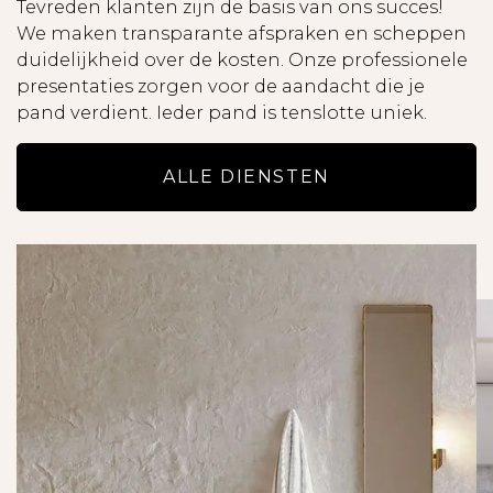
Tevreden klanten zijn de basis van ons succes!
worden ontleend.
We maken transparante afspraken en scheppen
- Lees de brochure zorgvuldig door, met name
duidelijkheid over de kosten. Onze professionele
ook de uitsplitsing van de huur en de totale huur
presentaties zorgen voor de aandacht die je
per maand.
pand verdient. Ieder pand is tenslotte uniek.
- Alle potentiële huurders worden uitgebreide
gescreend uit op onder andere
ALLE DIENSTEN
kredietwaardigheid en inkomstentoets.