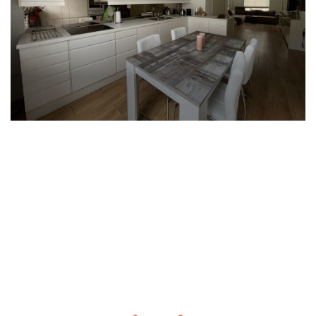
KENMERKEN
Type woonhuis: appartement
Type gebouw: galerij flat
Woonoppervlakte: circa 36 m2
Bouwjaar: circa 1963
Gezamenlijke fietsenberging, afsluitbaar
Huurprijs: € 648,-
Servicekosten € 80,-
Voorschot stookkosten en waterverbruik: € 90,-
Totaal maandbedrag: € 818.- exclusief gebruik
elektriciteit appartement
Waarborgsom: € 1280,-
Disclaimer - Huren bij 'mijn huis en ik'
- We nodigen, afhankelijk van de woonruimte, de
eerste 10, 15 of 20 potentiële kandidaten uit voor
een bezichtiging op volgorde van reactie.