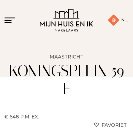
NL
MAASTRICHT
KONINGSPLEIN 59
F
€ 648 P.M. EX.
FAVORIET