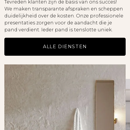
Tevreden klanten zijn de basis van ons succes!
- Als inkomenseis dien je minimaal drie (3) keer
We maken transparante afspraken en scheppen
de maandhuur bruto te verdienen of een
duidelijkheid over de kosten. Onze professionele
borgsteller te hebben die hieraan voldoet.
presentaties zorgen voor de aandacht die je
- De informatie op onze website is met de
pand verdient. Ieder pand is tenslotte uniek.
nodige zorgvuldigheid samengesteld.
- We aanvaarden geen enkele aansprakelijkheid
ALLE DIENSTEN
voor enige onvolledigheid of onjuistheid, dan
wel de gevolgen daarvan.
- Alle opgegeven maten en oppervlakten zijn
indicatief en hieraan kunnen geen rechten
worden ontleend.
- Lees de brochure zorgvuldig door, met name
ook de uitsplitsing van de huur en de totale huur
per maand.
- Alle potentiële huurders worden uitgebreide
gescreend uit op onder andere
kredietwaardigheid en inkomstentoets.