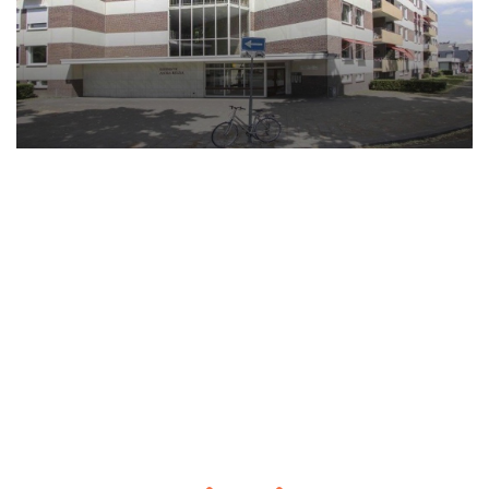
Gang met separate toiletruimte.
Slaapkamer circa 25 m2 met half open
doucheruimte en wastafelmeubel.
De slaapkamer is voorzien een vaste luxe
kastenwand.
Het appartement is voor het grootste gedeelte
voorzien van een mooie houten vloer
KENMERKEN
Type woning: appartement
Bouwjaar: < 1906 en complete renovatie 2002
Buitenruimte: nee
Aantal kamers: 2
Aantal slaapkamers: 1
Woonoppervlakte: 55 m2 exclusief inpandige
berging
Inhoud: 165 m3
Parkeren: middels parkeervergunning circa 23
euro per maand