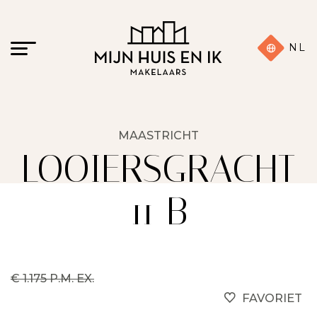
NL
MAASTRICHT
LOOIERSGRACHT
11 B
€ 1.175 P.M. EX.
FAVORIET