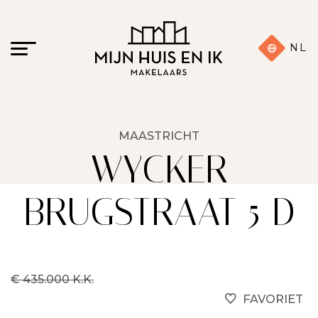
NL
MAASTRICHT
WYCKER
BRUGSTRAAT 5 D
€ 435.000 K.K.
FAVORIET