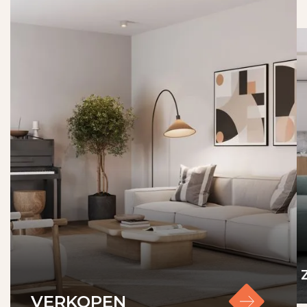
m2 buitenruimte
Inhoud: 259 m3
VvE-bijdrage: € 129,00 per maand
Energielabel: E geldig tot 23-11-2032 (dakisolatie is
niet meegenomen)
VERKOPEN