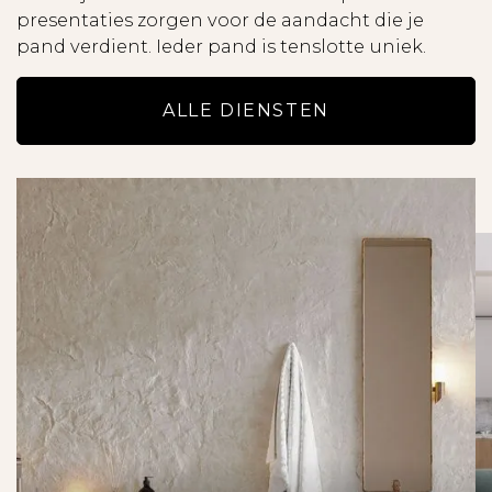
- Kandidaten kunnen zich kosteloos inschrijven
presentaties zorgen voor de aandacht die je
op onze website voor een zoekopdracht, waarbij
pand verdient. Ieder pand is tenslotte uniek.
je een mail krijgt met ons nieuwste aanbod.
- Als inkomenseis dien je minimaal drie (3) keer
ALLE DIENSTEN
de maandhuur bruto te verdienen of een
borgsteller te hebben die hieraan voldoet.
- De informatie op onze website is met de
nodige zorgvuldigheid samengesteld.
- We aanvaarden geen enkele aansprakelijkheid
voor enige onvolledigheid of onjuistheid, dan
wel de gevolgen daarvan.
- Alle opgegeven maten en oppervlakten zijn
indicatief en hieraan kunnen geen rechten
worden ontleend.
- Lees de brochure zorgvuldig door, met name
ook de uitsplitsing van de huur en de totale huur
per maand.
- Alle potentiële huurders worden uitgebreide
gescreend uit op onder andere