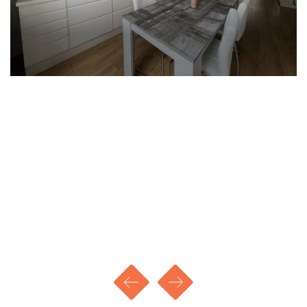
Hier bevinden zich 3 slaapkamers en een
badkamer met inloopdouche, wastafelmeubel
en tweede toilet.
De master bedroom is voorzien van airco; de
airco kan zowel koelen als verwarmen
Deze verdieping is voorzien van een nette
laminaatvloer.
BIJZONDERHEDEN (voorbeelden hieronder)
- Geheel voorzien van kunststof kozijnen met
HR++ glas
- Garage heeft een bijkeuken incl. koelkast en
een magnetron
- Muren zijn geïsoleerd;
- Garage met sectionaalpoort;
- Houten planken op de begane grond;
- Elektrisch zonnescherm aan de aanbouw;
KENMERKEN