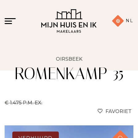
NL
OIRSBEEK
ROMENKAMP 35
€ 1.475 P.M. EX.
FAVORIET