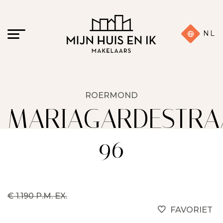
NL
ROERMOND
MARIAGARDESTRA
96
€ 1.190 P.M. EX.
FAVORIET