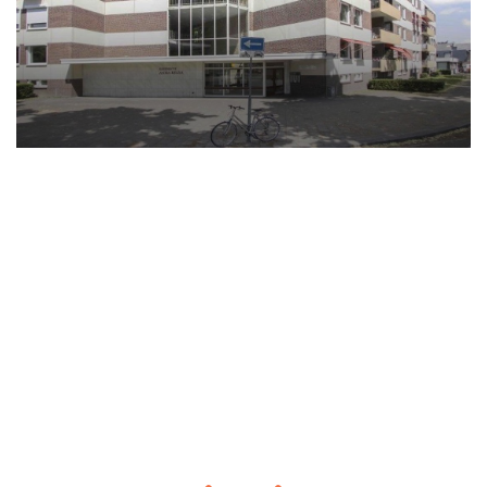
De ruime woonkamer met open keuken (circa 31
m²) vormt het centrale leefgedeelte van de
woning. Dankzij de grote raampartijen geniet
deze ruimte van veel natuurlijk licht. De
moderne keuken is voorzien van diverse
inbouwapparatuur, waaronder een
inductiekookplaat, afzuigkap, koelkast, oven en
magnetron. Daarnaast beschikt de keuken over
extra kastruimte voor optimaal gebruiksgemak.
De badkamer (circa 4 m²) is modern afgewerkt
en uitgerust met een douche, wastafel, zwevend
toilet, thermostatische mengkraan en
handdoekenradiator.
Verder beschikt het appartement over een
overloop en twee praktische inpandige
bergruimtes, ideaal voor het opbergen van
huishoudelijke spullen en voorraad.