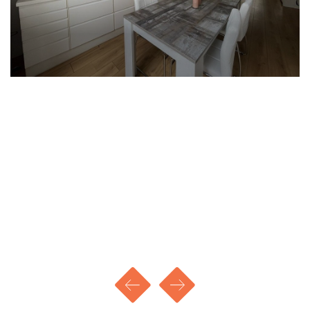
voor wasmachine.
Separaat een toiletruimte.
Slaapkamer (4,00 x 3,50m) bevindt zich aan de
achterkant van het pand met een raam naar het
binnenplaats.
KENMERKEN
Bouwjaar: 1850
Woonoppervlakte: 51 + 4 m2
Inhoud: 130 m3
Huur: € 749,06
Servicekosten: € 55,00
Voorschot gas, water, elektra: € 195,00
Totale huur: € 999,06
Waarborgsom: € 1.600,00
Disclaimer - Huren bij 'mijn huis en ik'
- We nodigen, afhankelijk van de woonruimte, de