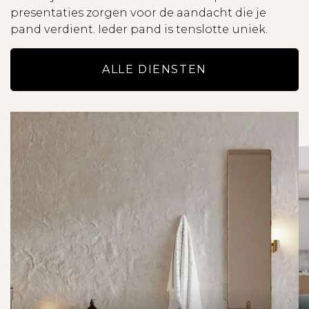
wel de gevolgen daarvan.
presentaties zorgen voor de aandacht die je
- Alle opgegeven maten en oppervlakten zijn
pand verdient. Ieder pand is tenslotte uniek.
indicatief en hieraan kunnen geen rechten
worden ontleend.
ALLE DIENSTEN
- Lees de brochure zorgvuldig door, met name
ook de uitsplitsing van de huur en de totale huur
per maand.
- Alle potentiële huurders worden uitgebreide
gescreend uit op onder andere
kredietwaardigheid en inkomstentoets.