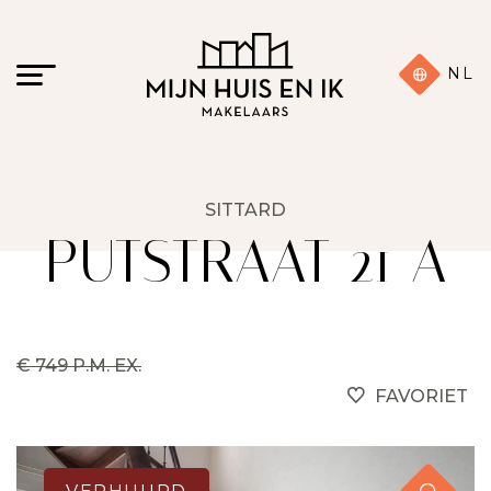
NL
SITTARD
PUTSTRAAT 21 A
€ 749 P.M. EX.
FAVORIET