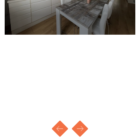
Buitenruimte: nee
Huurprijs: € 721,18
Servicekosten: € 45,00
Voorschot GWE: € 145,00
Totale huur per maand: € 911,18
Waarborgsom: € 1300,00
Disclaimer - Huren bij 'mijn huis en ik'
- We nodigen, afhankelijk van de woonruimte, de
eerste 10, 15 of 20 potentiële kandidaten uit voor
een bezichtiging op volgorde van reactie.
- Vervolgens houden we nog maximaal 20
kandidaten in portefeuille, eveneens op volgorde
van reactie.
- De overige kandidaten ontvangen een bericht
dat we het maximale aantal reacties hebben
bereikt.
- Kandidaten kunnen zich kosteloos inschrijven
op onze website voor een zoekopdracht, waarbij