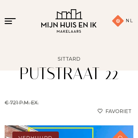
NL
SITTARD
PUTSTRAAT 22
€ 721 P.M. EX.
FAVORIET