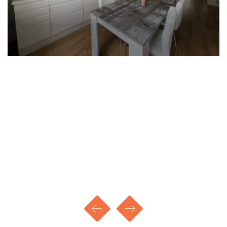
Totale huur per maand: € 950,00
Waarborgsom: € 1500,00
Disclaimer - Huren bij 'mijn huis en ik'
- We nodigen, afhankelijk van de woonruimte, de
eerste 10, 15 of 20 potentiële kandidaten uit voor
een bezichtiging op volgorde van reactie.
- Vervolgens houden we nog maximaal 20
kandidaten in portefeuille, eveneens op volgorde
van reactie.
- De overige kandidaten ontvangen een bericht
dat we het maximale aantal reacties hebben
bereikt.
- Kandidaten kunnen zich kosteloos inschrijven
op onze website voor een zoekopdracht, waarbij
je een mail krijgt met ons nieuwste aanbod.
- Als inkomenseis dien je minimaal drie (3) keer
de maandhuur bruto te verdienen of een