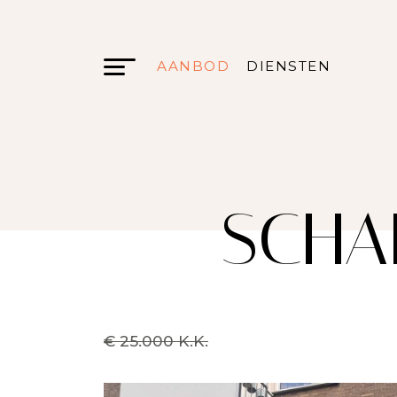
AANBOD
DIENSTEN
SCHA
€ 25.000 K.K.