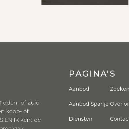
PAGINA'S
Aanbod
Zoeke
idden- of Zuid-
Aanbod Spanje
Over o
en koop- of
Diensten
Contac
S EN IK kent de
 broekzak.