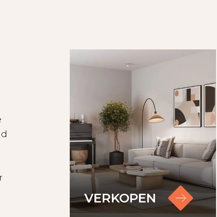
e
id
r
VERKOPEN