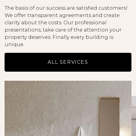
wel de gevolgen daarvan.
The basis of our success are satisfied customers!
- Alle opgegeven maten en oppervlakten zijn
We offer transparent agreements and create
indicatief en hieraan kunnen geen rechten
clarity about the costs. Our professional
worden ontleend.
presentations, take care of the attention your
- Lees de brochure zorgvuldig door, met name
property deserves. Finally every building is
ook de uitsplitsing van de huur en de totale huur
unique.
per maand.
- Alle potentiële huurders worden uitgebreide
ALL SERVICES
gescreend uit op onder andere
kredietwaardigheid en inkomstentoets.