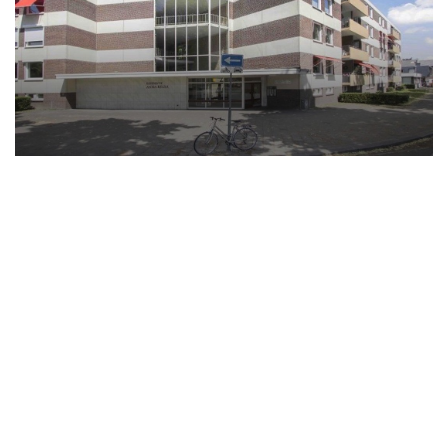
Soort woning: appartement
Interieur: volledig gemeubileerd
Vloeren: laminaat, kurk, tegels, linoleum
Buitenruimte: geen
Huisdieren: niet toegestaan
Minimale huurtermijn: 12 maanden
Studenten niet toegestaan
Rokers: niet toegestaan
Kale huur: € 1166,27
Voorschot g.w.e.: € 150,00
Servicekosten: € 50,00 (internet en tv)
Afschrijving meubilair en apparatuur: € 75,00
Schoonmaak: verplicht 2x per maand: € 80,00
Totale huurprijs: € 1.521,27
Waarborg: € 2320,00
Disclaimer - Huren bij 'mijn huis en ik'