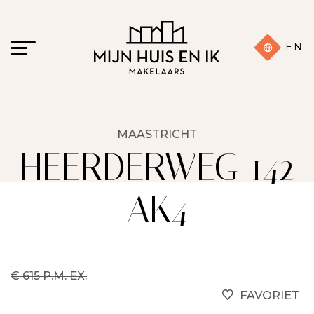
EN
MAASTRICHT
HEERDERWEG 142
AK4
€ 615 P.M. EX.
FAVORIET