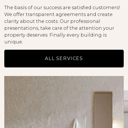
- Alle opgegeven maten en oppervlakten zijn
The basis of our success are satisfied customers!
indicatief en hieraan kunnen geen rechten
We offer transparent agreements and create
worden ontleend.
clarity about the costs. Our professional
- Lees de brochure zorgvuldig door, met name
presentations, take care of the attention your
ook de uitsplitsing van de huur en de totale huur
property deserves. Finally every building is
per maand.
unique.
- Alle potentiële huurders worden uitgebreide
gescreend uit op onder andere
ALL SERVICES
kredietwaardigheid en inkomstentoets.