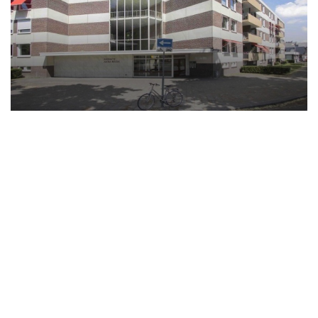
Kamer 4 van circa 15 m2.
BIJZONDERHEDEN:
- Aan de achterkant van de woning is een
toegangspoort met mogelijkheid om fiets te
stallen;
- Iedere kamer is voorzien van een eigen
wastafelmeubel;
KENMERKEN
Huur: € 615,00
Voorschot gas, water en elektra: € 75,00
Servicekosten: € 20,00
Totale huur: € 710,00
Waarborgsom: € 1300,-
Disclaimer - Huren bij 'mijn huis en ik'
- We nodigen, afhankelijk van de woonruimte, de