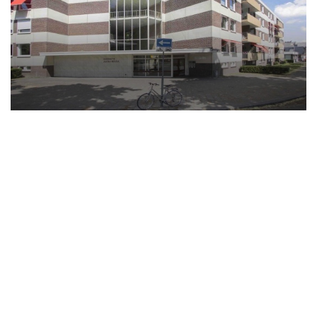
Gang met separate toiletruimte.
Slaapkamer circa 25 m2 met half open
doucheruimte en wastafelmeubel.
De slaapkamer is voorzien een vaste luxe
kastenwand.
Het appartement is voor het grootste gedeelte
voorzien van een mooie houten vloer
KENMERKEN
Type woning: appartement
Bouwjaar: < 1906 en complete renovatie 2002
Buitenruimte: nee
Aantal kamers: 2
Aantal slaapkamers: 1
Woonoppervlakte: 55 m2 exclusief inpandige
berging
Inhoud: 165 m3
Parkeren: middels parkeervergunning circa 23