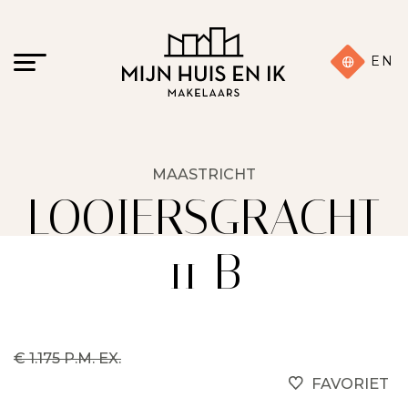
EN
MAASTRICHT
LOOIERSGRACHT
11 B
€ 1.175 P.M. EX.
FAVORIET