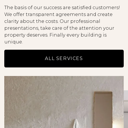
je een mail krijgt met ons nieuwste aanbod.
The basis of our success are satisfied customers!
- Als inkomenseis dien je minimaal drie (3) keer
We offer transparent agreements and create
de maandhuur bruto te verdienen of een
clarity about the costs. Our professional
borgsteller te hebben die hieraan voldoet.
presentations, take care of the attention your
- De informatie op onze website is met de
property deserves. Finally every building is
nodige zorgvuldigheid samengesteld.
unique.
- We aanvaarden geen enkele aansprakelijkheid
voor enige onvolledigheid of onjuistheid, dan
ALL SERVICES
wel de gevolgen daarvan.
- Alle opgegeven maten en oppervlakten zijn
indicatief en hieraan kunnen geen rechten
worden ontleend.
- Lees de brochure zorgvuldig door, met name
ook de uitsplitsing van de huur en de totale huur
per maand.
- Alle potentiële huurders worden uitgebreide
gescreend uit op onder andere
kredietwaardigheid en inkomstentoets.