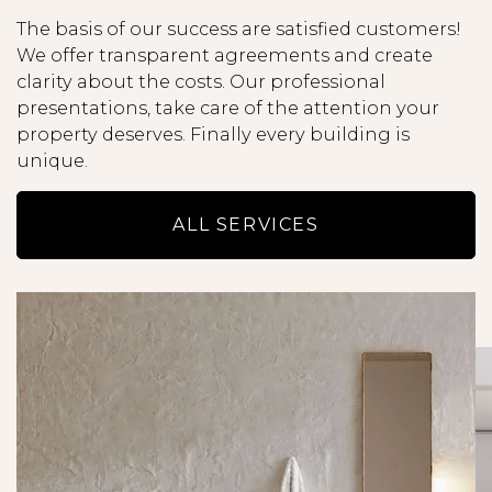
worden ontleend.
Lisings
The basis of our success are satisfied customers!
- Lees de brochure zorgvuldig door, met name
We offer transparent agreements and create
ook de uitsplitsing van de huur en de totale huur
clarity about the costs. Our professional
Services
per maand.
presentations, take care of the attention your
- Alle potentiële huurders worden uitgebreide
property deserves. Finally every building is
gescreend uit op onder andere
Service & Maintenance
unique.
kredietwaardigheid en inkomstentoets.
About us
ALL SERVICES
Contact