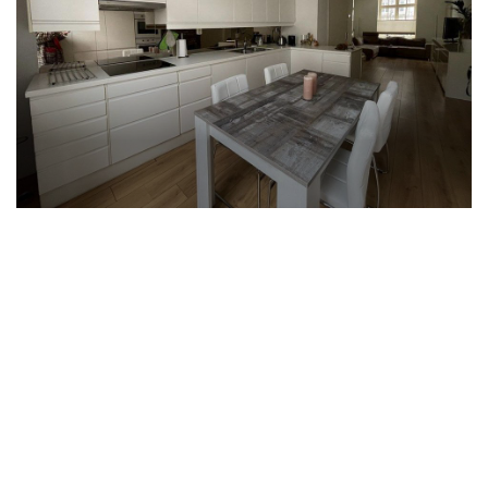
inductiekookplaat, afzuigkap, koelkast, oven en
magnetron.
De badkamer (circa 3,5 m²) is uitgerust met een
douche, wastafel, zwevend toilet en
thermostatische mengkraan.
KENMERKEN
Bouwjaar: 1946
Huur: € 1060,00
Servicekosten: €205,00
Totale huur: € 1.265,00
Waarborgsom: € 2000,00
Disclaimer - Huren bij 'mijn huis en ik'
- We nodigen, afhankelijk van de woonruimte, de
eerste 10, 15 of 20 potentiële kandidaten uit voor
een bezichtiging op volgorde van reactie.