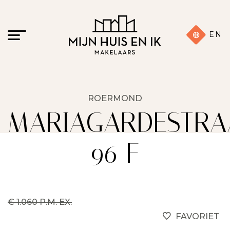
EN
ROERMOND
MARIAGARDESTRA
96 F
€ 1.060 P.M. EX.
FAVORIET