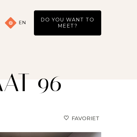
DO YOU WANT TO
EN
MEET?
AT 96
FAVORIET