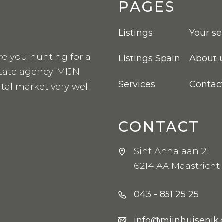
PAGES
Listings
Your s
re you hunting for a
Listings Spain
About 
state agency ‘MIJN
Services
Contac
tal market very well.
CONTACT
Sint Annalaan 21
6214 AA Maastricht
043 - 851 25 25
info@mijnhuisenik