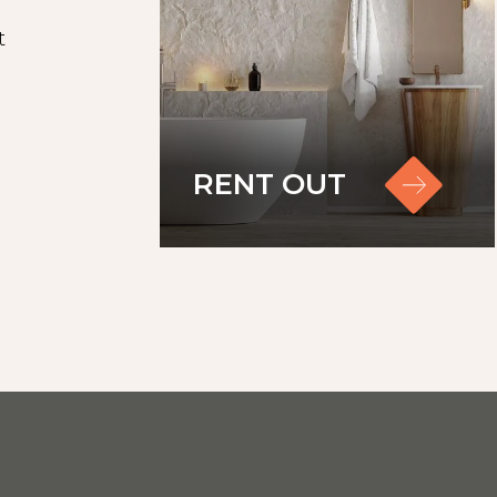
ontleend.
t
vuldig door, met name ook de uitsplitsing van d
per maand.
ers worden uitgebreide gescreend uit op onder a
en inkomstentoets.
RENT OUT