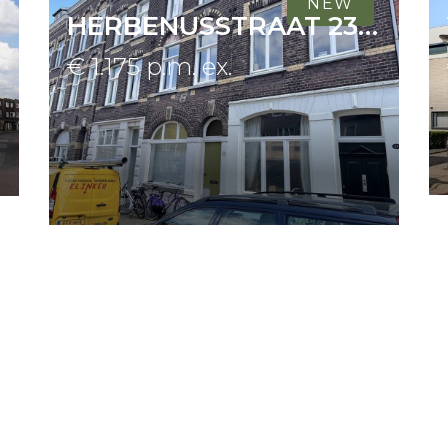
NEW
gebruiksgemak.
HERBENUSSTRAAT 23 A
€ 1.175 p.m. ex.
²) is modern afgewerkt en uitgerust met een do
t, thermostatische mengkraan en handdoekenrad
About us
partement over een overloop en twee praktische
oor het opbergen van huishoudelijke spullen en 
Contact
KENMERKEN
Bouwjaar: 1946
Huur: € 1.190,00
Servicekosten: € 170,00
Totale huur: € 1.360,00
Waarborgsom: € 2.050,00