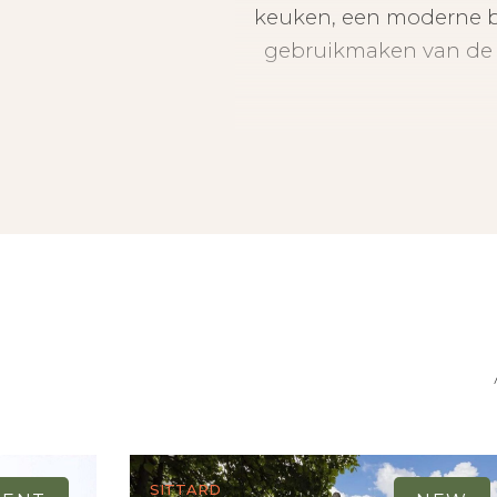
keuken, een moderne b
gebruikmaken van de 
Centrale entree met 
De ruime woonkamer m
woning. Dankzij de grot
keuken is voorzien van
koelkast, oven en magne
Sittard