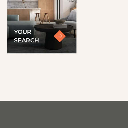
e huur en de totale huur
YOUR
ndere kredietwaardigheid
SEARCH