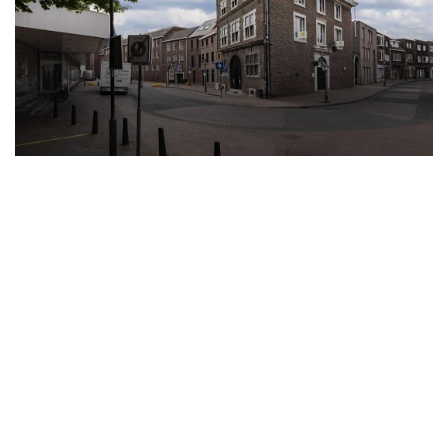
Separaat toilet. Bergkast en aparte ruimte van
witgoed aansluitingen.
KENMERKEN
Soort woning: appartement
Woonoppervlakte: 90 m2
Buitenruimte: ja, balkon
Aantal slaapkamers: 2
Verwarming: blokverwarming met eigen meters
Kale huurprijs: € 974,05
voorschot stookkosten: € 150,00
servicekosten: € 50,00
Totale huurprijs per maand: € 1.174,05 exclusief
elektra en gas voor het koken
Eenmalige borgsom: € 1.600,00
Disclaimer - Huren bij 'mijn huis en ik'