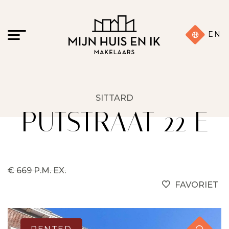
EN
SITTARD
PUTSTRAAT 22 E
€ 669 P.M. EX.
FAVORIET