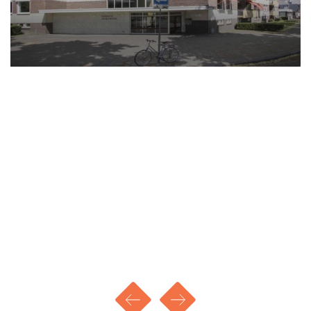
Huurprijs: € 669,00
Servicekosten: € 35,00
Voorschot GWE: € 175,00
Totale huur per maand: € 879,00
Waarborgsom: € 1.500,00
DISCLAIMER - Huren bij 'mijn huis en ik'
- We nodigen, afhankelijk van de woonruimte, de
eerste 10, 15 of 20 potentiële kandidaten uit voor
een bezichtiging op volgorde van reactie.
- Vervolgens houden we nog maximaal 20
kandidaten in portefeuille, eveneens op volgorde
van reactie.
- De overige kandidaten ontvangen een bericht
dat we het maximale aantal reacties hebben
bereikt.
- Kandidaten kunnen zich kosteloos inschrijven
op onze website voor een zoekopdracht, waarbij
je een mail krijgt met ons nieuwste aanbod.