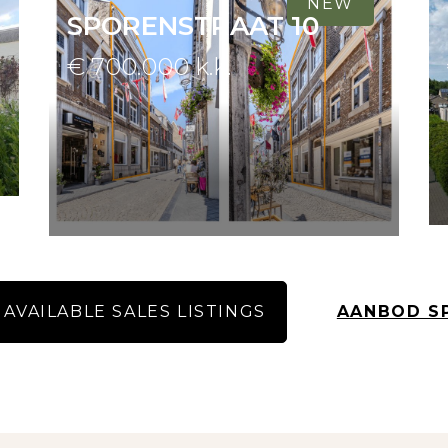
NEW
SPORENSTRAAT 10
About us
€ 700.000 k.k.
Contact
 AVAILABLE SALES LISTINGS
AANBOD S