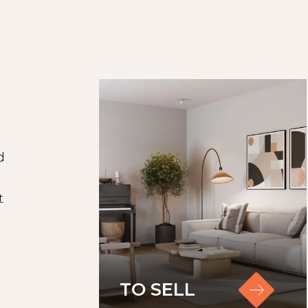
d
t
TO SELL