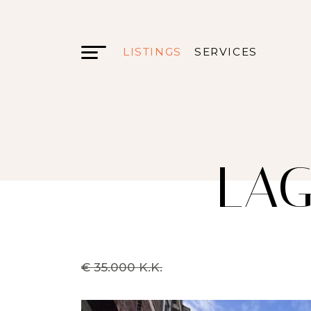
LISTINGS
SERVICES
LAG
€ 35.000 K.K.