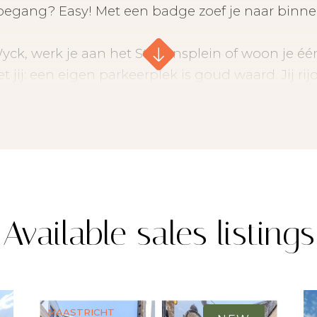
oegang? Easy! Met een badge zoef je naar binne
k, werk je aan het Stationsplein of woon je één 
j: een eigen parkeerplek is goud waard. Jij rijdt
rkelt voor dat ene vrije plekje. Denk wat dat vo
- Gelegen in stadsdeel Wyck
- Afgesloten terrein, toegang via badge
- Midden tussen hotspots & werkplekken
erplaats met nummer 172 op de plattegrond (num
Available sales listings
 28,00 per maand voor onderhoud slagboom, poort
Maastricht