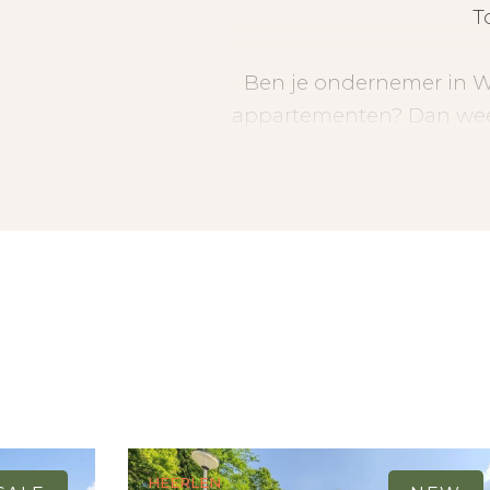
T
Ben je ondernemer in Wyc
appartementen? Dan weet ji
ook als de rest rondci
- Overdekte parke
- VvE bijdrage: €
Heerlen