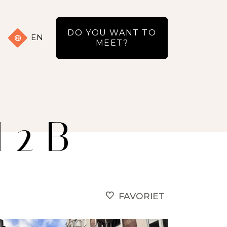
DO YOU WANT TO
EN
MEET?
 2 B
FAVORIET